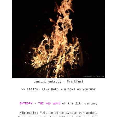
dancing entropy , Frankfurt
>> LISTEN:
Alva Noto - u_08-1
on Youtube
ENTROPY
- THE
key word
of the 21th century
Wikipedia
: "Die in einem System vorhandene