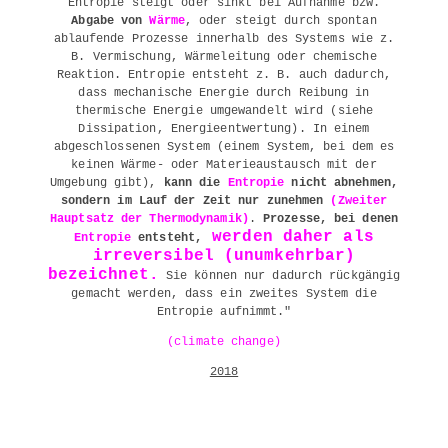
Entropie steigt oder sinkt bei Aufnahme bzw.
Abgabe von
Wärme
, oder steigt durch spontan
ablaufende Prozesse innerhalb des Systems wie z.
B. Vermischung, Wärmeleitung oder chemische
Reaktion. Entropie entsteht z. B. auch dadurch,
dass mechanische Energie durch Reibung in
thermische Energie umgewandelt wird (siehe
Dissipation, Energieentwertung). In einem
abgeschlossenen System (einem System, bei dem es
keinen Wärme- oder Materieaustausch mit der
Umgebung gibt),
kann die
Entropie
nicht abnehmen,
sondern im Lauf der Zeit nur zunehmen
(Zweiter
Hauptsatz der Thermodynamik)
.
Prozesse, bei denen
werden daher als
Entropie
entsteht,
irreversibel (unumkehrbar)
bezeichnet.
Sie können nur dadurch rückgängig
gemacht werden, dass ein zweites System die
Entropie aufnimmt."
(climate change)
2018