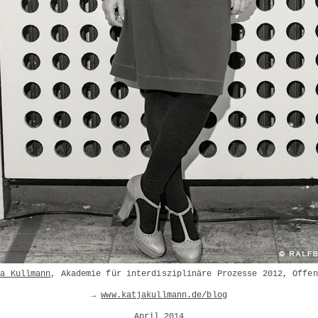
ja Kullmann
, Akademie für interdisziplinäre Prozesse 2012, Offen
→
www.katjakullmann.de/blog
April 2014