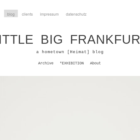
blog
clients
impressum
datenschutz
ITTLE BIG FRANKFU
a hometown [Heimat] blog
Archive
*EXHIBITION
About