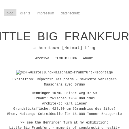
blog
clients
impressum
datenschutz
ITTLE BIG FRANKFU
a hometown [Heimat] blog
Archive
*EXHIBITION
About
Exhibition: Répatrir les poids - Gewichte verlagern
Maaschanz avec Bruno
Henninger Turm
, Hainer Weg 37-53
Erbaut:
zwischen 1959 und 1961
Architekt:
Karl Lieser
Grundstücksfläche:
428.50 qm (Grundriss des Silos)
Ehem. Nutzung:
Getreidesilo für 16.000 Tonnen Braugerste
>> see the Henninger Turm at my exhibition:
Little Big Frankfurt - moments of constructing reality