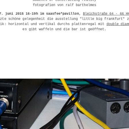
“moments of constructing reality”
fotografien von ralf barthelmes
7. juni 2015 16-19h im saasfee*pavillon
,
Bleichstraße 64 - 66 H
tzte schöne gelegenheit die ausstellung "little big frankfurt" z
sik: horizontal und vertikal durchs plattenregal mit
double diam
es gibt waffeln und die bar ist geöffnet.