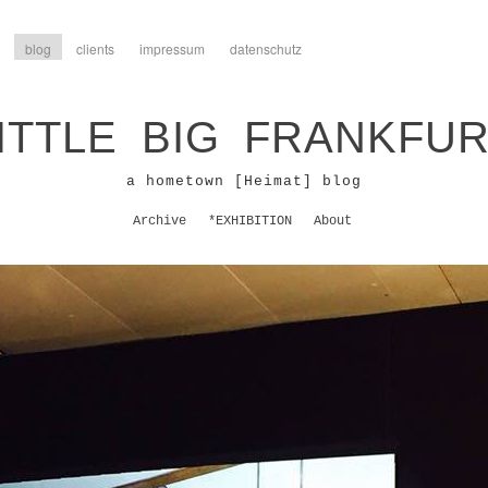
blog
clients
impressum
datenschutz
ITTLE BIG FRANKFU
a hometown [Heimat] blog
Archive
*EXHIBITION
About