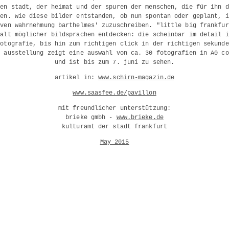
nen stadt, der heimat und der spuren der menschen, die für ihn d
len. wie diese bilder entstanden, ob nun spontan oder geplant, i
iven wahrnehmung barthelmes' zuzuschreiben. "little big frankfur
falt möglicher bildsprachen entdecken: die scheinbar im detail i
fotografie, bis hin zum richtigen click in der richtigen sekunde
e ausstellung zeigt eine auswahl von ca. 30 fotografien in A0 co
und ist bis zum 7. juni zu sehen.
artikel in:
www.schirn-magazin.de
www.saasfee.de/pavillon
mit freundlicher unterstützung:
brieke gmbh -
www.brieke.de
kulturamt der stadt frankfurt
May 2015