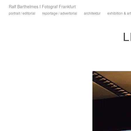
Ralf Barthelmes I Fotograf Frankfurt
portrait / editorial
reportage / advertorial
architektur
exhibition & art
L