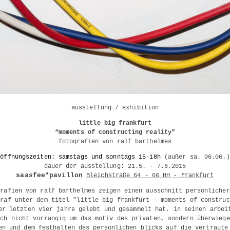
ausstellung / exhibition
little big frankfurt
“moments of constructing reality”
fotografien von ralf barthelmes
öffnungszeiten: samstags und sonntags 15-18h
(außer sa. 06.06.)
dauer der ausstellung: 21.5. - 7.6.2015
saasfee*pavillon
Bleichstraße 64 - 66 HH - Frankfurt
grafien von ralf barthelmes zeigen einen ausschnitt persönlicher
graf unter dem titel "little big frankfurt - moments of construc
er letzten vier jahre gelebt und gesammelt hat. in seinen arbei
ich nicht vorrangig um das motiv des privaten, sondern überwiege
en und dem festhalten des persönlichen blicks auf die vertraute