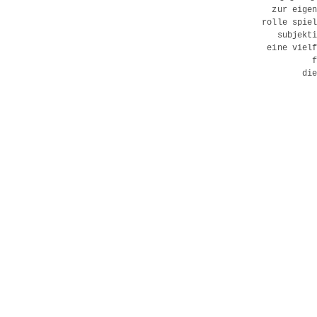
zur eige
rolle spie
subjekt
eine viel
di