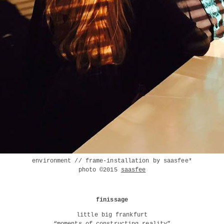
environment // frame-installation by saasfee*
photo ©2015
saasfee
finissage
little big frankfurt