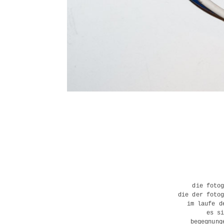
die foto
die der foto
im laufe d
es s
begegnung