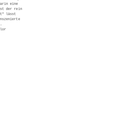
arin eine
st der rein
t" lässt
nszenierte
.
lor