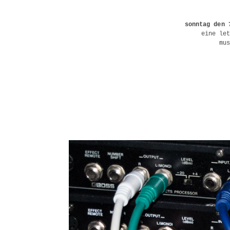
sonntag den 
eine le
mu