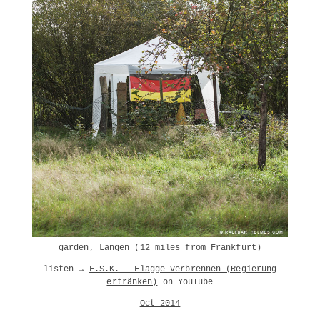
garden, Langen (12 miles from Frankfurt)
listen →
F.S.K. - Flagge verbrennen (Regierung
ertränken)
on YouTube
Oct 2014